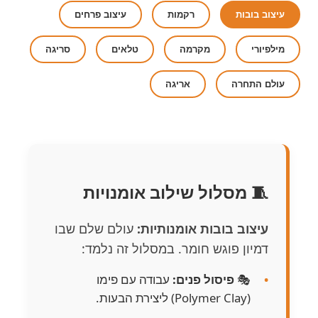
עיצוב בובות
רקמות
עיצוב פרחים
מילפיורי
מקרמה
טלאים
סריגה
עולם התחרה
אריגה
🧵 מסלול שילוב אומנויות
עיצוב בובות אומנותיות:
עולם שלם שבו
דמיון פוגש חומר. במסלול זה נלמד:
🎭
פיסול פנים:
עבודה עם פימו
(Polymer Clay) ליצירת הבעות.